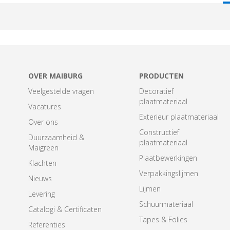
T
OVER MAIBURG
PRODUCTEN
Veelgestelde vragen
Decoratief
plaatmateriaal
Vacatures
Exterieur plaatmateriaal
Over ons
Constructief
Duurzaamheid &
plaatmateriaal
Maigreen
Plaatbewerkingen
Klachten
Verpakkingslijmen
Nieuws
Lijmen
Levering
Schuurmateriaal
Catalogi & Certificaten
Tapes & Folies
Referenties