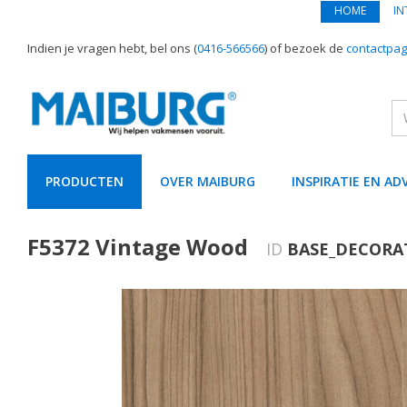
HOME
IN
Indien je vragen hebt, bel ons (
0416-566566
) of bezoek de
contactpag
PRODUCTEN
OVER MAIBURG
INSPIRATIE EN AD
text.skipToContent
text.skipToNavigation
F5372 Vintage Wood
ID
BASE_DECORA