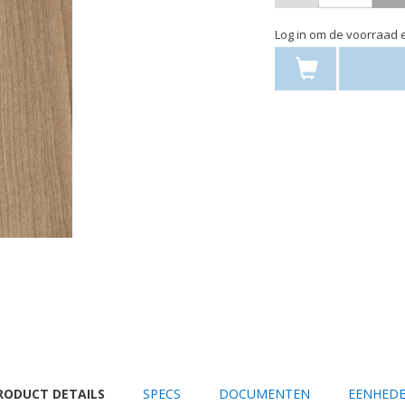
Log in om de voorraad e
URRENT
RODUCT DETAILS
SPECS
DOCUMENTEN
EENHED