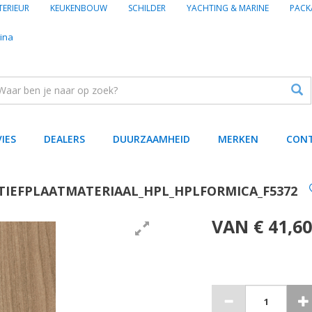
TERIEUR
KEUKENBOUW
SCHILDER
YACHTING & MARINE
PACK
ina
VIES
DEALERS
DUURZAAMHEID
MERKEN
CON
TIEFPLAATMATERIAAL_HPL_HPLFORMICA_F5372
VAN € 41,60