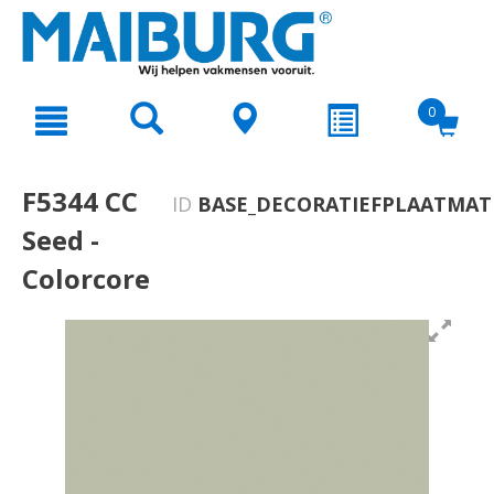
text.skipToContent
text.skipToNavigation
0
F5344 CC
ID
BASE_DECORATIEFPLAATMAT
Seed -
Colorcore