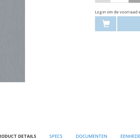
Log in om de voorraad e
URRENT
RODUCT DETAILS
SPECS
DOCUMENTEN
EENHED