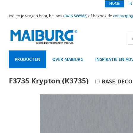
HOME
IN
Indien je vragen hebt, bel ons (
0416-566566
) of bezoek de
contactpag
PRODUCTEN
OVER MAIBURG
INSPIRATIE EN AD
text.skipToContent
text.skipToNavigation
F3735 Krypton (K3735)
ID
BASE_DECO