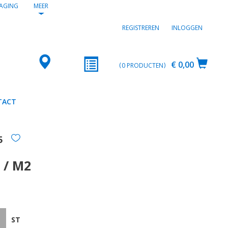
AGING
MEER
REGISTREREN
INLOGGEN
€ 0,00
0
PRODUCTEN
TACT
5
 / M2
ST