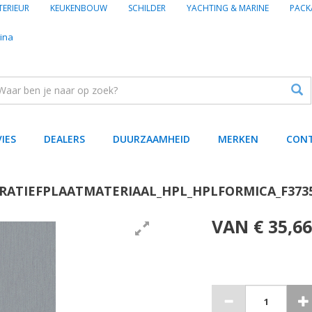
TERIEUR
KEUKENBOUW
SCHILDER
YACHTING & MARINE
PACK
ina
VIES
DEALERS
DUURZAAMHEID
MERKEN
CON
RATIEFPLAATMATERIAAL_HPL_HPLFORMICA_F373
VAN € 35,66