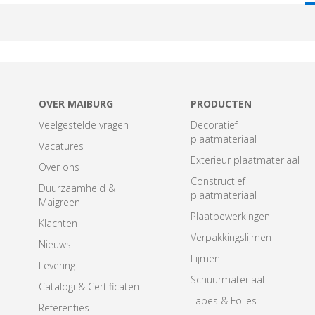
T
OVER MAIBURG
PRODUCTEN
Veelgestelde vragen
Decoratief
plaatmateriaal
Vacatures
Exterieur plaatmateriaal
Over ons
Constructief
Duurzaamheid &
plaatmateriaal
Maigreen
Plaatbewerkingen
Klachten
Verpakkingslijmen
Nieuws
Lijmen
Levering
Schuurmateriaal
Catalogi & Certificaten
Tapes & Folies
Referenties