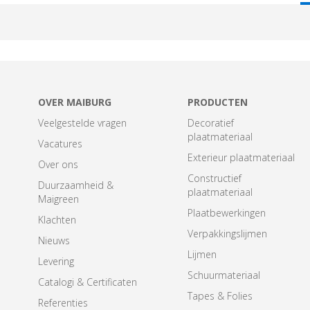
T
OVER MAIBURG
PRODUCTEN
Veelgestelde vragen
Decoratief
plaatmateriaal
Vacatures
Exterieur plaatmateriaal
Over ons
Constructief
Duurzaamheid &
plaatmateriaal
Maigreen
Plaatbewerkingen
Klachten
Verpakkingslijmen
Nieuws
Lijmen
Levering
Schuurmateriaal
Catalogi & Certificaten
Tapes & Folies
Referenties