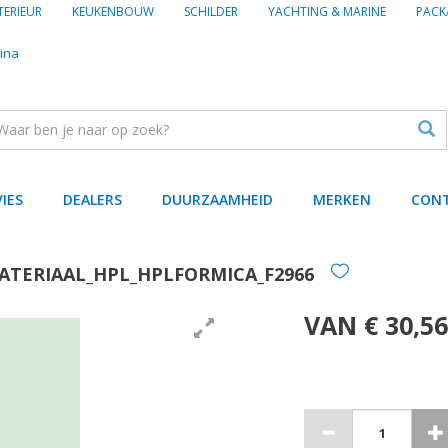
TERIEUR
KEUKENBOUW
SCHILDER
YACHTING & MARINE
PACK
ina
VIES
DEALERS
DUURZAAMHEID
MERKEN
CON
ATERIAAL_HPL_HPLFORMICA_F2966
VAN € 30,56