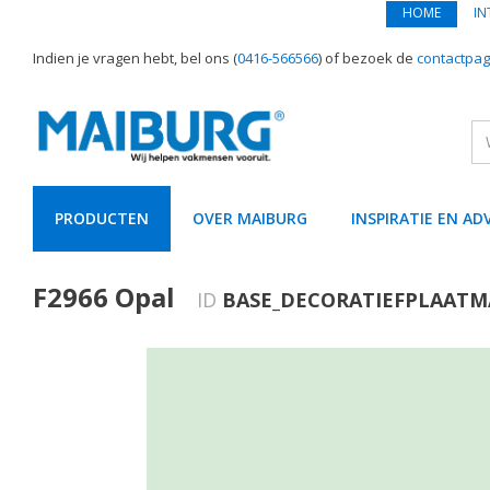
HOME
IN
Indien je vragen hebt, bel ons (
0416-566566
) of bezoek de
contactpag
PRODUCTEN
OVER MAIBURG
INSPIRATIE EN AD
text.skipToContent
text.skipToNavigation
F2966 Opal
ID
BASE_DECORATIEFPLAATM