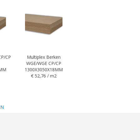
 CP/CP
Multiplex Berken
WGE/WGE CP/CP
5MM
1300X3050X18MM
€ 52,76 / m2
EN