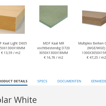
 Kaal Light D605
MDF Kaal MR
Multiplex Berken
050X1300X18MM
vochtbestendig D720
(WGE/WGE)
€ 13,59 / m2
3050X1300X18MM
1300X3050X1
€ 16,76 / m2
€ 47,25 / m2
URRENT
RODUCT DETAILS
SPECS
DOCUMENTEN
EENHED
AB:
lar White