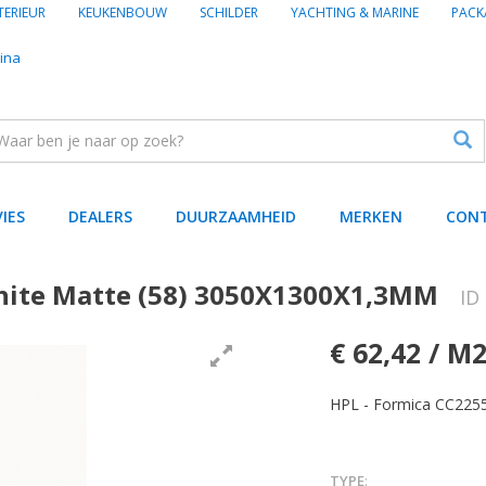
TERIEUR
KEUKENBOUW
SCHILDER
YACHTING & MARINE
PACK
ina
VIES
DEALERS
DUURZAAMHEID
MERKEN
CON
hite Matte (58) 3050X1300X1,3MM
ID
€ 62,42 / M
HPL - Formica CC225
TYPE
: