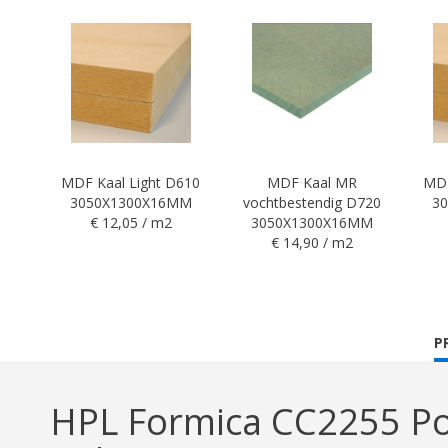
MDF Kaal Light D610
MDF Kaal MR
MDF
3050X1300X16MM
vochtbestendig D720
3
€ 12,05 / m2
3050X1300X16MM
€ 14,90 / m2
C
P
T
HPL Formica CC2255 Po