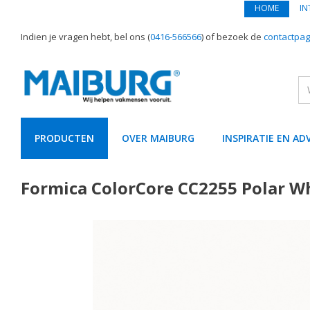
HOME
IN
Indien je vragen hebt, bel ons (
0416-566566
) of bezoek de
contactpag
PRODUCTEN
OVER MAIBURG
INSPIRATIE EN AD
text.skipToContent
text.skipToNavigation
Formica ColorCore CC2255 Polar W