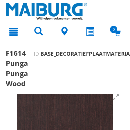
text.skipToContent
text.skipToNavigation
0
F1614
ID
BASE_DECORATIEFPLAATMATERIA
Punga
Punga
Wood