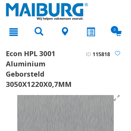
text.skipToContent
text.skipToNavigation
0
Econ HPL 3001
ID
115818
Aluminium
Geborsteld
3050X1220X0,7MM