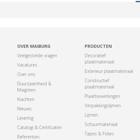
T
OVER MAIBURG
PRODUCTEN
Veelgestelde vragen
Decoratief
plaatmateriaal
Vacatures
Exterieur plaatmateriaal
Over ons
Constructief
Duurzaamheid &
plaatmateriaal
Maigreen
Plaatbewerkingen
Klachten
Verpakkingslijmen
Nieuws
Lijmen
Levering
Schuurmateriaal
Catalogi & Certificaten
Tapes & Folies
Referenties