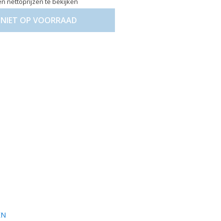
n nettoprijzen te bekijken
NIET OP VOORRAAD
EN