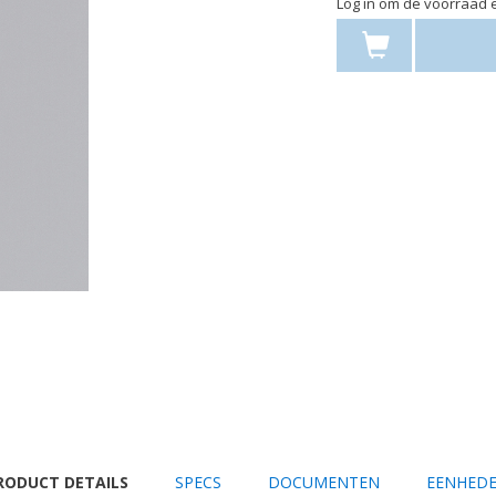
Log in om de voorraad e
URRENT
RODUCT DETAILS
SPECS
DOCUMENTEN
EENHED