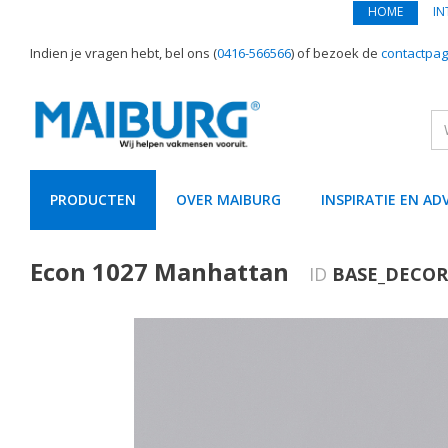
HOME
IN
Indien je vragen hebt, bel ons (
0416-566566
) of bezoek de
contactpag
PRODUCTEN
OVER MAIBURG
INSPIRATIE EN AD
text.skipToContent
text.skipToNavigation
Econ 1027 Manhattan
ID
BASE_DECOR