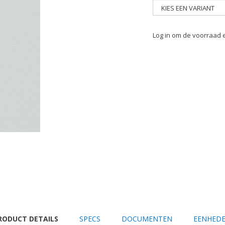
Log in om de voorraad e
URRENT
RODUCT DETAILS
SPECS
DOCUMENTEN
EENHED