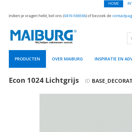
HOME
IN
Indien je vragen hebt, bel ons (
0416-566566
) of bezoek de
contactpag
PRODUCTEN
OVER MAIBURG
INSPIRATIE EN AD
text.skipToContent
text.skipToNavigation
Econ 1024 Lichtgrijs
ID
BASE_DECORAT