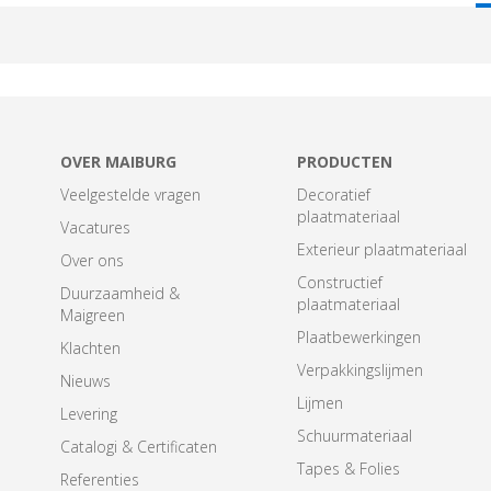
T
OVER MAIBURG
PRODUCTEN
Veelgestelde vragen
Decoratief
plaatmateriaal
Vacatures
Exterieur plaatmateriaal
Over ons
Constructief
Duurzaamheid &
plaatmateriaal
Maigreen
Plaatbewerkingen
Klachten
Verpakkingslijmen
Nieuws
Lijmen
Levering
Schuurmateriaal
Catalogi & Certificaten
Tapes & Folies
Referenties