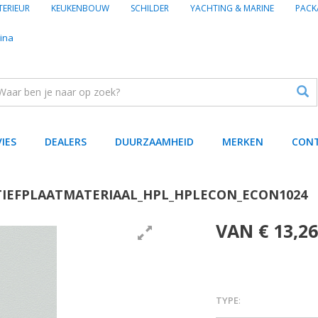
TERIEUR
KEUKENBOUW
SCHILDER
YACHTING & MARINE
PACK
ina
VIES
DEALERS
DUURZAAMHEID
MERKEN
CON
IEFPLAATMATERIAAL_HPL_HPLECON_ECON1024
VAN € 13,26
TYPE
: