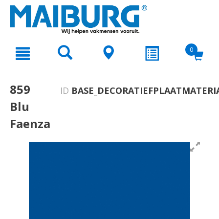
text.skipToContent
text.skipToNavigation
0
859
ID
BASE_DECORATIEFPLAATMATERI
Blu
Faenza