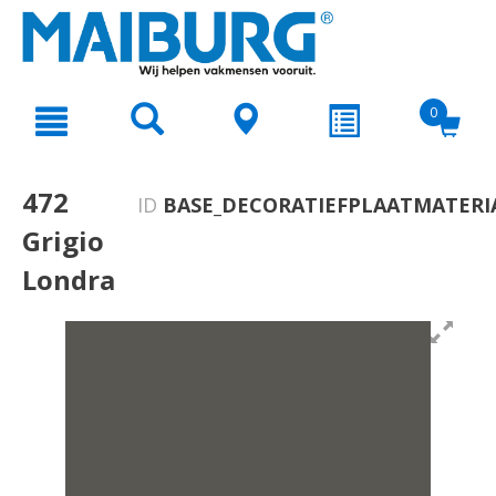
text.skipToContent
text.skipToNavigation
0
472
ID
BASE_DECORATIEFPLAATMATERI
Grigio
Londra