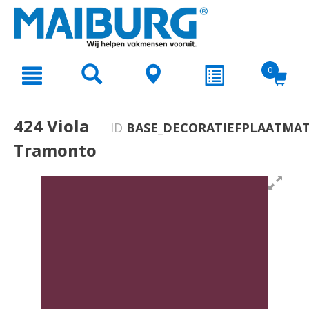
text.skipToContent
text.skipToNavigation
0
424 Viola
ID
BASE_DECORATIEFPLAATMAT
Tramonto