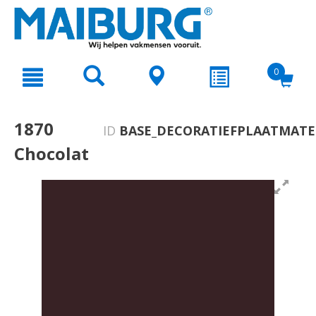
text.skipToContent
text.skipToNavigation
0
1870
ID
BASE_DECORATIEFPLAATMATE
Chocolat