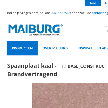
HOME
IN
Indien je vragen hebt, bel ons (
0416-566566
) of bezoek de
contactpag
PRODUCTEN
OVER MAIBURG
INSPIRATIE EN AD
text.skipToContent
text.skipToNavigation
Spaanplaat kaal -
ID
BASE_CONSTRUCT
Brandvertragend