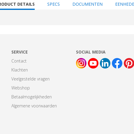
URRENT
RODUCT DETAILS
SPECS
DOCUMENTEN
EENHED
AB:
SERVICE
SOCIAL MEDIA
Contact
Klachten
Veelgestelde vragen
Webshop
Betaalmogelijkheden
Algemene voorwaarden