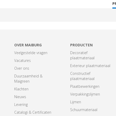
C
P
T
OVER MAIBURG
PRODUCTEN
Veelgestelde vragen
Decoratief
plaatmateriaal
Vacatures
Exterieur plaatmateriaal
Over ons
Constructief
Duurzaamheid &
plaatmateriaal
Maigreen
Plaatbewerkingen
Klachten
Verpakkingslijmen
Nieuws
Lijmen
Levering
Schuurmateriaal
Catalogi & Certificaten