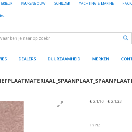
TERIEUR
KEUKENBOUW
SCHILDER
YACHTING & MARINE
PACK
ina
VIES
DEALERS
DUURZAAMHEID
MERKEN
CON
IEFPLAATMATERIAAL_SPAANPLAAT_SPAANPLA
€ 24,10
-
€ 24,33
TYPE
: