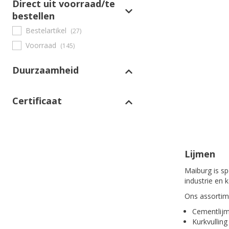
Direct uit voorraad/te
bestellen
Bestelartikel
(27)
Voorraad
(145)
Duurzaamheid
Certificaat
Lijmen
Maiburg is sp
industrie en 
Ons assortime
Cementlij
Kurkvulling