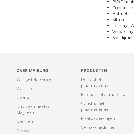
PVAC-hout
Contactlij
Hotmelts
Kitten
Lossings-/g
Verpakking
Spuitlijmen
OVER MAIBURG
PRODUCTEN
Veelgestelde vragen
Decoratief
plaatmateriaal
Vacatures
Exterieur plaatmateriaal
Over ons
Constructief
Duurzaamheid &
plaatmateriaal
Maigreen
Plaatbewerkingen
Klachten
Verpakkingslijmen
Nieuws