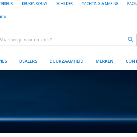
TERIEUR
KEUKENBOUW
SCHILDER
YACHTING & MARINE
PACK
ina
VIES
DEALERS
DUURZAAMHEID
MERKEN
CON