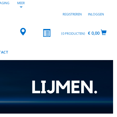
AGING
MEER
REGISTREREN
INLOGGEN
€ 0,00
0
PRODUCTEN
TACT