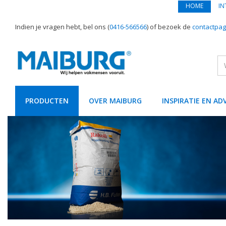
HOME
IN
Indien je vragen hebt, bel ons (
0416-566566
) of bezoek de
contactpag
PRODUCTEN
OVER MAIBURG
INSPIRATIE EN AD
text.skipToContent
text.skipToNavigation