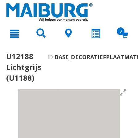
text.skipToContent
text.skipToNavigation
0
U12188
ID
BASE_DECORATIEFPLAATMATE
Lichtgrijs
(U1188)