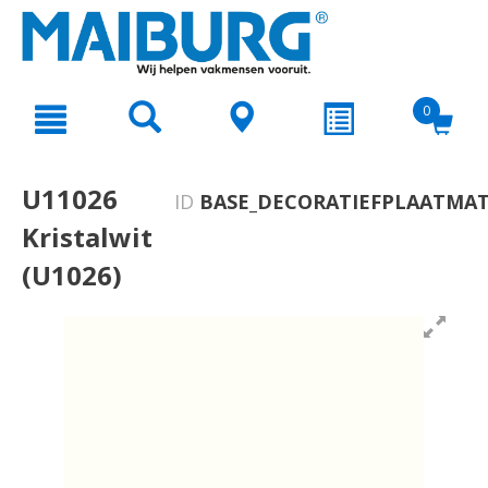
text.skipToContent
text.skipToNavigation
0
U11026
ID
BASE_DECORATIEFPLAATMAT
Kristalwit
(U1026)