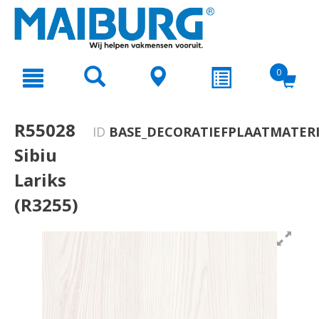
text.skipToContent
text.skipToNavigation
0
R55028
ID
BASE_DECORATIEFPLAATMATERI
Sibiu
Lariks
(R3255)