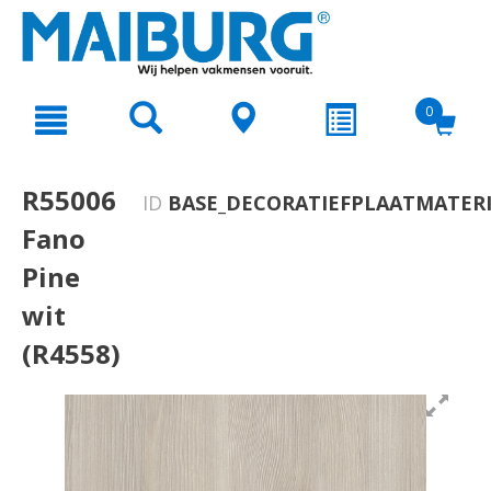
text.skipToContent
text.skipToNavigation
0
R55006
ID
BASE_DECORATIEFPLAATMATERI
Fano
Pine
wit
(R4558)