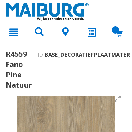
text.skipToContent
text.skipToNavigation
0
R4559
ID
BASE_DECORATIEFPLAATMATERI
Fano
Pine
Natuur