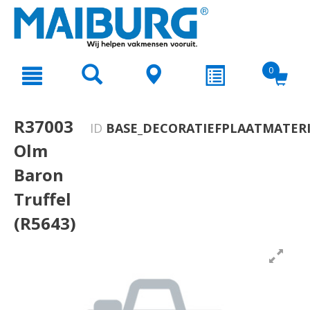
text.skipToContent
text.skipToNavigation
0
R37003
ID
BASE_DECORATIEFPLAATMATERI
Olm
Baron
Truffel
(R5643)