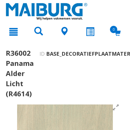
text.skipToContent
text.skipToNavigation
0
R36002
ID
BASE_DECORATIEFPLAATMATERI
Panama
Alder
Licht
(R4614)