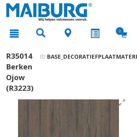
text.skipToContent
text.skipToNavigation
0
R35014
ID
BASE_DECORATIEFPLAATMATERI
Berken
Ojow
(R3223)