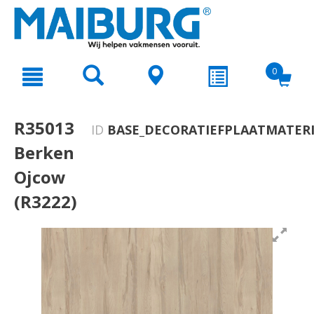
text.skipToContent
text.skipToNavigation
0
R35013
ID
BASE_DECORATIEFPLAATMATERI
Berken
Ojcow
(R3222)