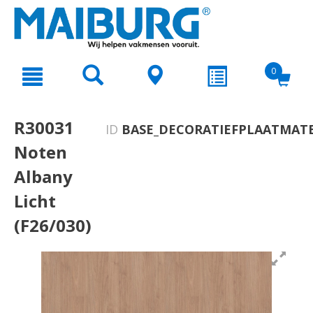
text.skipToContent
text.skipToNavigation
0
R30031
ID
BASE_DECORATIEFPLAATMATE
Noten
Albany
Licht
(F26/030)