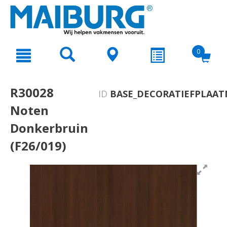
text.skipToContent
text.skipToNavigation
0
R30028
ID
BASE_DECORATIEFPLAAT
Noten
Donkerbruin
(F26/019)