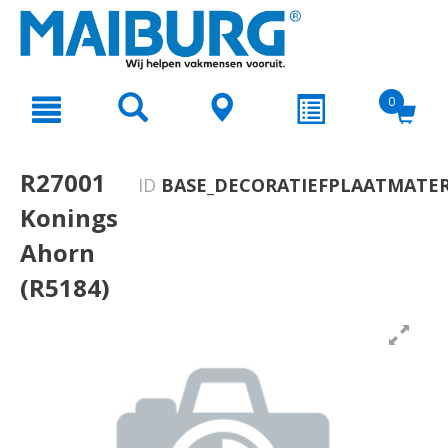
text.skipToContent
text.skipToNavigation
0
R27001
ID
BASE_DECORATIEFPLAATMATER
Konings
Ahorn
(R5184)