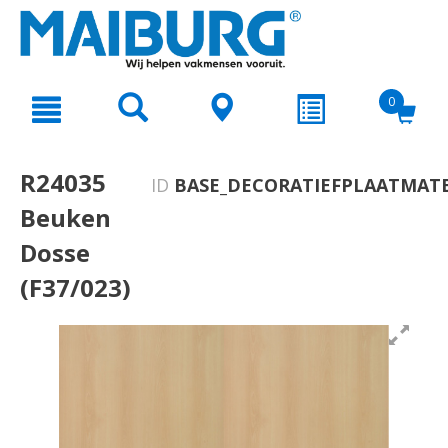
text.skipToContent
text.skipToNavigation
0
R24035
ID
BASE_DECORATIEFPLAATMATE
Beuken
Dosse
(F37/023)