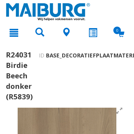
text.skipToContent
text.skipToNavigation
0
R24031
ID
BASE_DECORATIEFPLAATMATERI
Birdie
Beech
donker
(R5839)