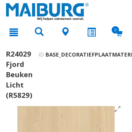
text.skipToContent
text.skipToNavigation
0
R24029
ID
BASE_DECORATIEFPLAATMATERI
Fjord
Beuken
Licht
(R5829)