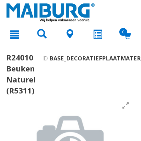
text.skipToContent
text.skipToNavigation
0
R24010
ID
BASE_DECORATIEFPLAATMATERI
Beuken
Naturel
(R5311)