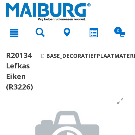
text.skipToContent
text.skipToNavigation
0
R20134
ID
BASE_DECORATIEFPLAATMATERI
Lefkas
Eiken
(R3226)