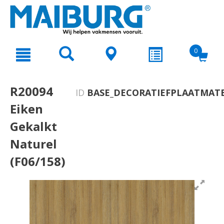
text.skipToContent
text.skipToNavigation
0
R20094
ID
BASE_DECORATIEFPLAATMATE
Eiken
Gekalkt
Naturel
(F06/158)