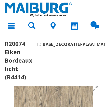
text.skipToContent
text.skipToNavigation
0
R20074
ID
BASE_DECORATIEFPLAATMATE
Eiken
Bordeaux
licht
(R4414)