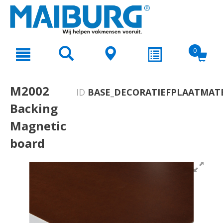
text.skipToContent
text.skipToNavigation
0
M2002
ID
BASE_DECORATIEFPLAATMAT
Backing
Magnetic
board