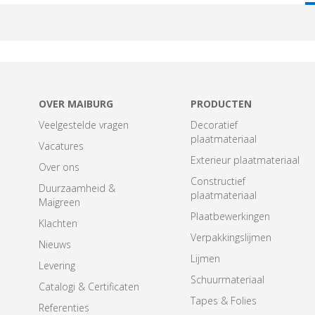
T
OVER MAIBURG
PRODUCTEN
Veelgestelde vragen
Decoratief
plaatmateriaal
Vacatures
Exterieur plaatmateriaal
Over ons
Constructief
Duurzaamheid &
plaatmateriaal
Maigreen
Plaatbewerkingen
Klachten
Verpakkingslijmen
Nieuws
Lijmen
Levering
Schuurmateriaal
Catalogi & Certificaten
Tapes & Folies
Referenties