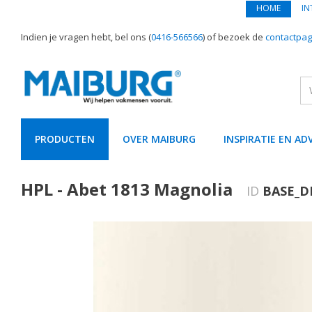
HOME
IN
Indien je vragen hebt, bel ons (
0416-566566
) of bezoek de
contactpag
PRODUCTEN
OVER MAIBURG
INSPIRATIE EN AD
text.skipToContent
text.skipToNavigation
HPL - Abet 1813 Magnolia
ID
BASE_D