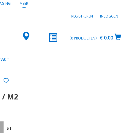
AGING
MEER
REGISTREREN
INLOGGEN
€ 0,00
0
PRODUCTEN
TACT
 / M2
ST