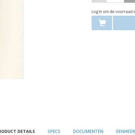
Log in om de voorraad e
URRENT
RODUCT DETAILS
SPECS
DOCUMENTEN
EENHED