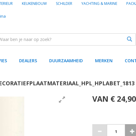
TERIEUR
KEUKENBOUW
SCHILDER
YACHTING & MARINE
PACK
ina
VIES
DEALERS
DUURZAAMHEID
MERKEN
CON
ECORATIEFPLAATMATERIAAL_HPL_HPLABET_1813
VAN € 24,90