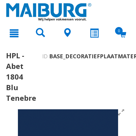
text.skipToContent
text.skipToNavigation
0
HPL -
ID
BASE_DECORATIEFPLAATMATER
Abet
1804
Blu
Tenebre