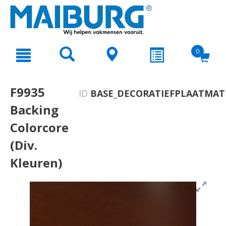
text.skipToContent
text.skipToNavigation
0
F9935
ID
BASE_DECORATIEFPLAATMATE
Backing
Colorcore
(Div.
Kleuren)