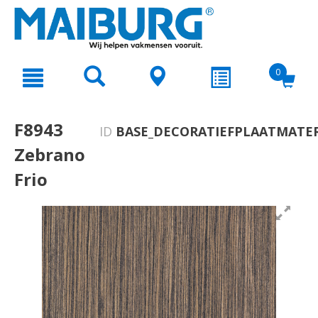
text.skipToContent
text.skipToNavigation
0
F8943
ID
BASE_DECORATIEFPLAATMATER
Zebrano
Frio