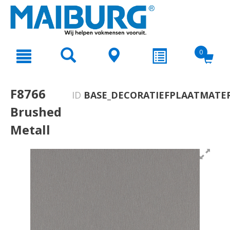
text.skipToContent
text.skipToNavigation
0
F8766
ID
BASE_DECORATIEFPLAATMATER
Brushed
Metall