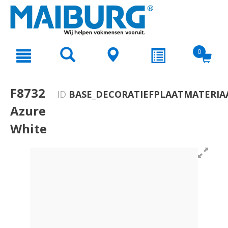
text.skipToContent
text.skipToNavigation
0
F8732
ID
BASE_DECORATIEFPLAATMATERIA
Azure
White