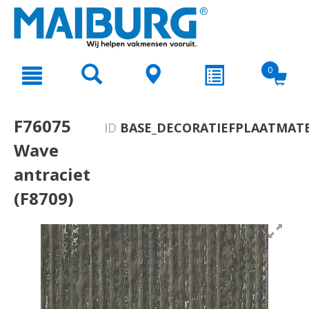
text.skipToContent
text.skipToNavigation
0
F76075
ID
BASE_DECORATIEFPLAATMATE
Wave
antraciet
(F8709)