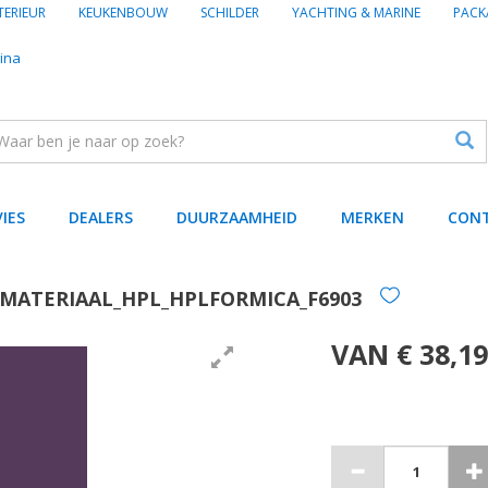
TERIEUR
KEUKENBOUW
SCHILDER
YACHTING & MARINE
PACK
ina
VIES
DEALERS
DUURZAAMHEID
MERKEN
CON
MATERIAAL_HPL_HPLFORMICA_F6903
VAN € 38,19