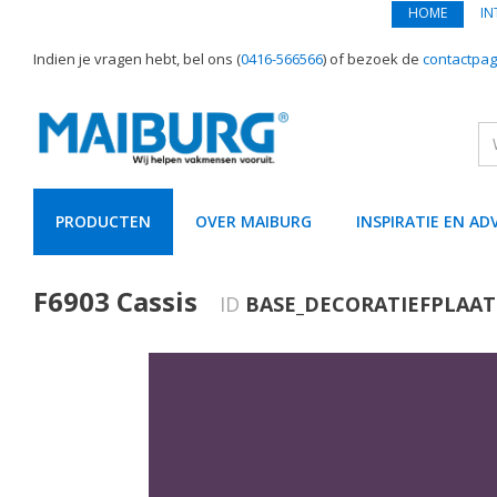
HOME
IN
Indien je vragen hebt, bel ons (
0416-566566
) of bezoek de
contactpag
PRODUCTEN
OVER MAIBURG
INSPIRATIE EN AD
text.skipToContent
text.skipToNavigation
F6903 Cassis
ID
BASE_DECORATIEFPLAAT