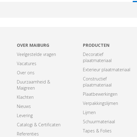
T
OVER MAIBURG
PRODUCTEN
Veelgestelde vragen
Decoratief
plaatmateriaal
Vacatures
Exterieur plaatmateriaal
Over ons
Constructief
Duurzaamheid &
plaatmateriaal
Maigreen
Plaatbewerkingen
Klachten
Verpakkingslijmen
Nieuws
Lijmen
Levering
Schuurmateriaal
Catalogi & Certificaten
Tapes & Folies
Referenties