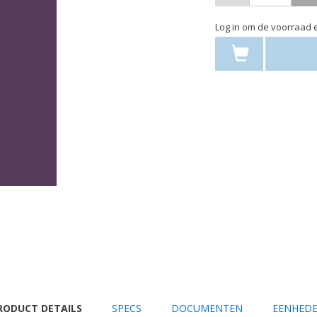
Log in om de voorraad e
URRENT
RODUCT DETAILS
SPECS
DOCUMENTEN
EENHED