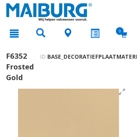
text.skipToContent
text.skipToNavigation
0
F6352
ID
BASE_DECORATIEFPLAATMATERI
Frosted
Gold