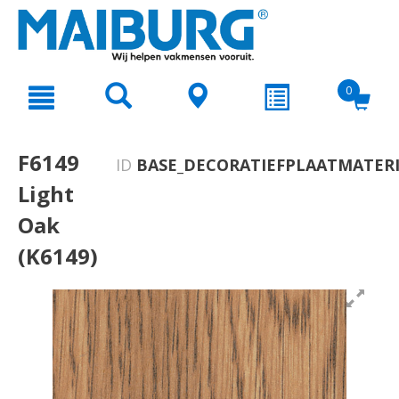
text.skipToContent
text.skipToNavigation
0
F6149
ID
BASE_DECORATIEFPLAATMATERI
Light
Oak
(K6149)