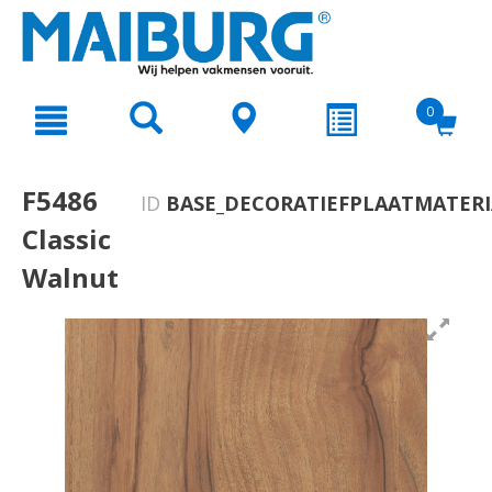
text.skipToContent
text.skipToNavigation
0
F5486
ID
BASE_DECORATIEFPLAATMATERI
Classic
Walnut