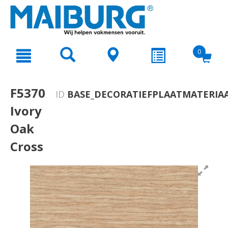
text.skipToContent
text.skipToNavigation
0
F5370
ID
BASE_DECORATIEFPLAATMATERIAA
Ivory
Oak
Cross