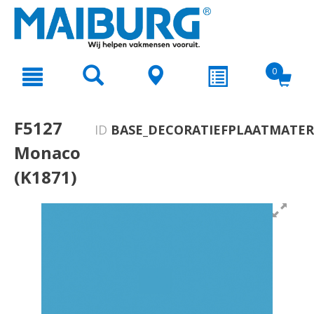
text.skipToContent
text.skipToNavigation
0
F5127
ID
BASE_DECORATIEFPLAATMATER
Monaco
(K1871)