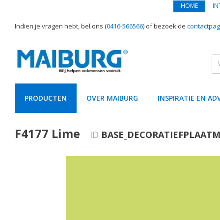
HOME
IN
Indien je vragen hebt, bel ons (
0416-566566
) of bezoek de
contactpag
PRODUCTEN
OVER MAIBURG
INSPIRATIE EN AD
text.skipToContent
text.skipToNavigation
F4177 Lime
ID
BASE_DECORATIEFPLAATM