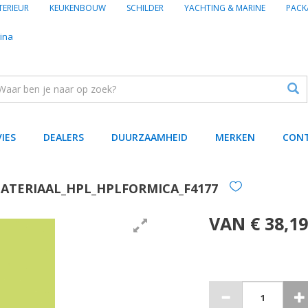
TERIEUR
KEUKENBOUW
SCHILDER
YACHTING & MARINE
PACK
ina
VIES
DEALERS
DUURZAAMHEID
MERKEN
CON
ATERIAAL_HPL_HPLFORMICA_F4177
VAN € 38,19