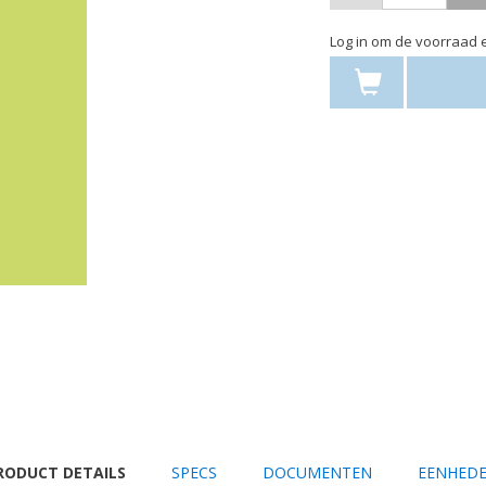
Log in om de voorraad e
URRENT
RODUCT DETAILS
SPECS
DOCUMENTEN
EENHED