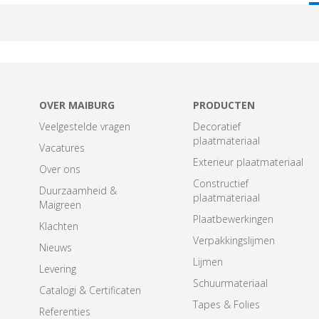
T
OVER MAIBURG
PRODUCTEN
Veelgestelde vragen
Decoratief
plaatmateriaal
Vacatures
Exterieur plaatmateriaal
Over ons
Constructief
Duurzaamheid &
plaatmateriaal
Maigreen
Plaatbewerkingen
Klachten
Verpakkingslijmen
Nieuws
Lijmen
Levering
Schuurmateriaal
Catalogi & Certificaten
Tapes & Folies
Referenties