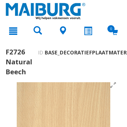
text.skipToContent
text.skipToNavigation
0
F2726
ID
BASE_DECORATIEFPLAATMATERI
Natural
Beech